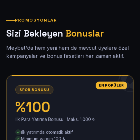
PROMOSYONLAR
Sizi Bekleyen
Bonuslar
Meybet'da hem yeni hem de mevcut üyelere özel
kampanyalar ve bonus fırsatları her zaman aktif.
EN POPÜLER
SPOR BONUSU
%100
İlk Para Yatırma Bonusu · Maks. 1.000 ₺
İlk yatırımda otomatik aktif
Minimum yatırım 100 ₺