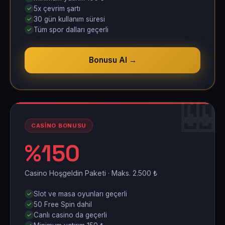
5x çevrim şartı
30 gün kullanım süresi
Tüm spor dalları geçerli
Bonusu Al →

CASINO BONUSU
%150
Casino Hoşgeldin Paketi · Maks. 2.500 ₺
Slot ve masa oyunları geçerli
50 Free Spin dahil
Canlı casino da geçerli