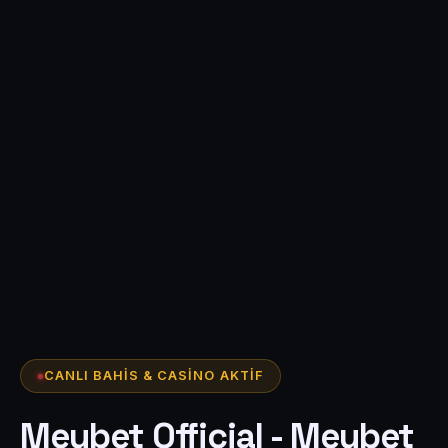
CANLI BAHIS & CASINO AKTIF
Meybet Official - Meybet