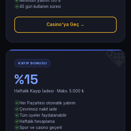
Minimum yatırım 150 ₺
45 gün kullanım süresi
Casino'ya Geç →

KAYIP BONUSU
%15
Haftalık Kayıp İadesi · Maks. 5.000 ₺
Her Pazartesi otomatik yatırım
Çevrimsiz nakit iade
Tüm üyeler faydalanabilir
Haftalık hesaplama
Spor ve casino geçerli