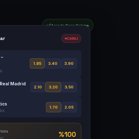
✅
Anında Para Çekme
lar
CANLI
 –
1.85
3.40
3.90
ig
 Real Madrid
2.10
3.20
3.50
tics
1.70
2.05
NBA
nusu
%100
el