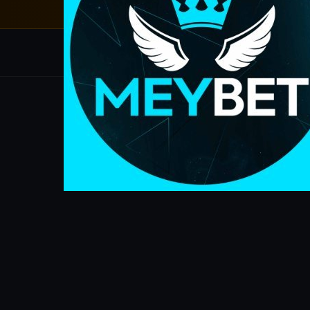
Yeni üyelere %100 Hoşge