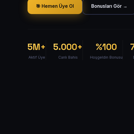
🎯 Hemen Üye Ol
Bonusları Gör →
5M+
5.000+
%100
Aktif Üye
Canlı Bahis
Hoşgeldin Bonusu