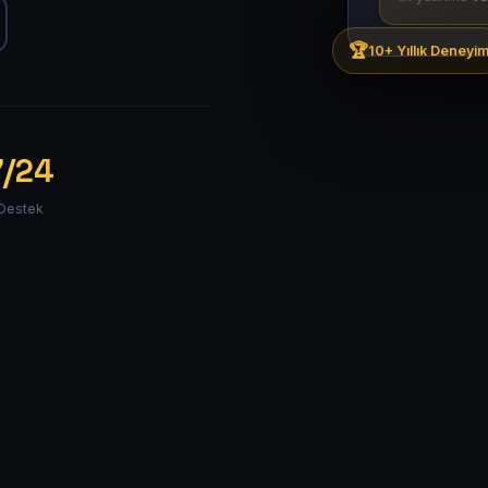
🏆
10+ Yıllık Deneyi
7/24
Destek