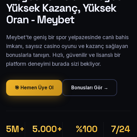
Yüksek Kazanç, Yüksek
Oran - Meybet
Meybet'te geniş bir spor yelpazesinde canlı bahis
imkanı, sayısız casino oyunu ve kazanç sağlayan
bonuslarla tanışın. Hızlı, güvenilir ve lisanslı bir
platform deneyimi burada sizi bekliyor.
🎯 Hemen Üye Ol
Bonusları Gör →
5M+
5.000+
%100
7/24