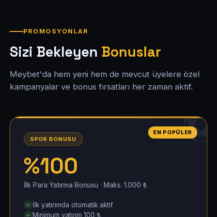
PROMOSYONLAR
Sizi Bekleyen
Bonuslar
Meybet'da hem yeni hem de mevcut üyelere özel
kampanyalar ve bonus fırsatları her zaman aktif.
EN POPÜLER
SPOR BONUSU
%100
İlk Para Yatırma Bonusu · Maks. 1.000 ₺
İlk yatırımda otomatik aktif
Minimum yatırım 100 ₺