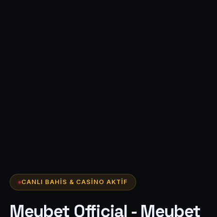
CANLI BAHIS & CASINO AKTIF
Meybet Official - Meybet