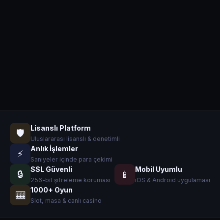
Lisanslı Platform
🛡️
Uluslararası lisanslı & denetimli
Anlık İşlemler
⚡
Saniyeler içinde para çekimi
SSL Güvenli
Mobil Uyumlu
🔒
📱
256-bit şifreleme koruması
iOS & Android uygulaması
1000+ Oyun
🎰
Slot, masa & canlı casino