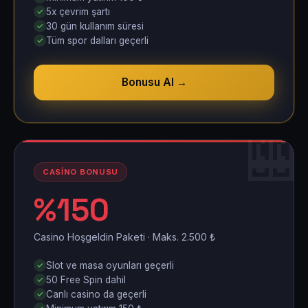
5x çevrim şartı
30 gün kullanım süresi
Tüm spor dalları geçerli
Bonusu Al →

CASINO BONUSU
%150
Casino Hoşgeldin Paketi · Maks. 2.500 ₺
Slot ve masa oyunları geçerli
50 Free Spin dahil
Canlı casino da geçerli