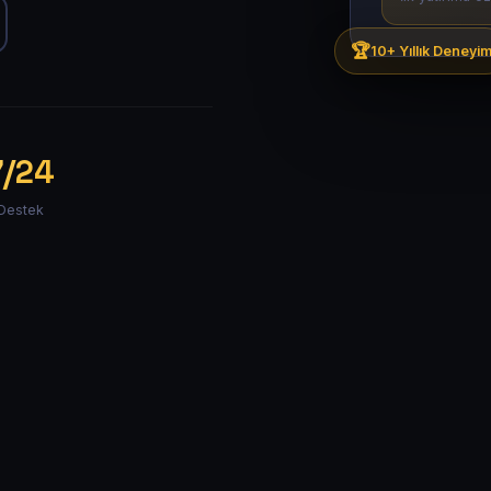
🏆
10+ Yıllık Deneyi
7/24
Destek