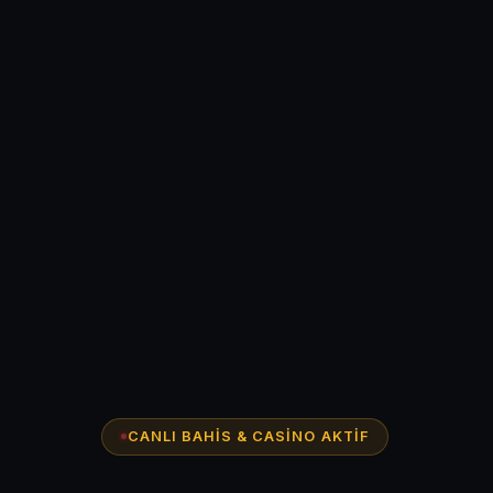
CANLI BAHIS & CASINO AKTIF