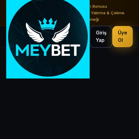
Yeni üyelere %100 Hoşgeldin Bonusu
7/24 Canlı Müşteri Desteği
Anlık Para Yatırma & Çekme
5.000+ Canlı Bahis Seçeneği
Giriş
Üye
Yap
Ol