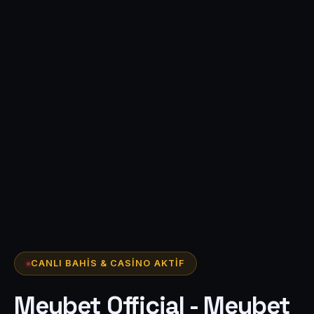
CANLI BAHIS & CASINO AKTIF
Meybet Official - Meybet