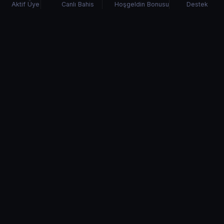
Aktif Üye
Canlı Bahis
Hoşgeldin Bonusu
Destek