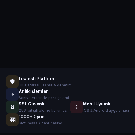
Lisanslı Platform
🛡️
Uluslararası lisanslı & denetimli
Anlık İşlemler
⚡
Saniyeler içinde para çekimi
SSL Güvenli
Mobil Uyumlu
🔒
📱
256-bit şifreleme koruması
iOS & Android uygulaması
1000+ Oyun
🎰
Slot, masa & canlı casino