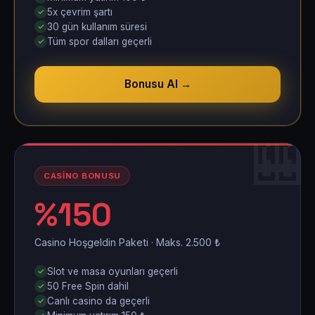
5x çevrim şartı
30 gün kullanım süresi
Tüm spor dalları geçerli
Bonusu Al →

CASINO BONUSU
%150
Casino Hoşgeldin Paketi · Maks. 2.500 ₺
Slot ve masa oyunları geçerli
50 Free Spin dahil
Canlı casino da geçerli