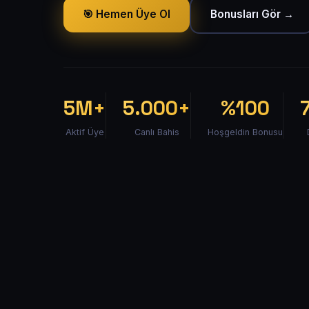
🎯 Hemen Üye Ol
Bonusları Gör →
5M+
5.000+
%100
Aktif Üye
Canlı Bahis
Hoşgeldin Bonusu