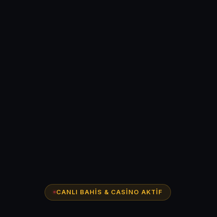
CANLI BAHIS & CASINO AKTIF