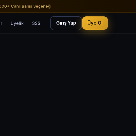
000+ Canlı Bahis Seçeneği
Giriş Yap
Üye Ol
er
Üyelik
SSS