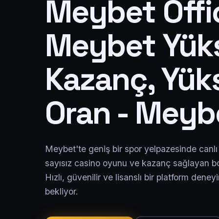
Meybet Offic
Meybet Yük
Kazanç, Yük
Oran - Meyb
Meybet'te geniş bir spor yelpazesinde canlı
sayısız casino oyunu ve kazanç sağlayan bon
Hızlı, güvenilir ve lisanslı bir platform deney
bekliyor.