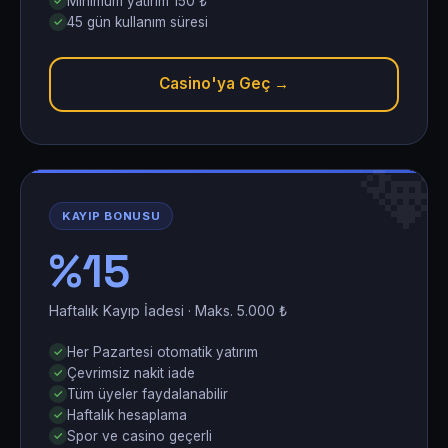
Minimum yatırım 150 ₺
45 gün kullanım süresi
Casino'ya Geç →

KAYIP BONUSU
%15
Haftalık Kayıp İadesi · Maks. 5.000 ₺
Her Pazartesi otomatik yatırım
Çevrimsiz nakit iade
Tüm üyeler faydalanabilir
Haftalık hesaplama
Spor ve casino geçerli