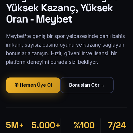
Yüksek Kazanç, Yüksek
Oran - Meybet
Meybet'te geniş bir spor yelpazesinde canlı bahis
imkanı, sayısız casino oyunu ve kazanç sağlayan
bonuslarla tanışın. Hızlı, güvenilir ve lisanslı bir
platform deneyimi burada sizi bekliyor.
🎯 Hemen Üye Ol
Bonusları Gör →
5M+
5.000+
%100
7/24