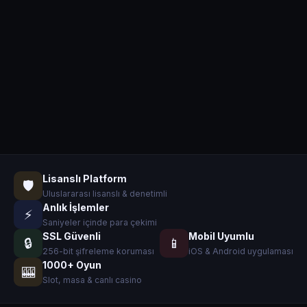
Lisanslı Platform
🛡️
Uluslararası lisanslı & denetimli
Anlık İşlemler
⚡
Saniyeler içinde para çekimi
SSL Güvenli
Mobil Uyumlu
🔒
📱
256-bit şifreleme koruması
iOS & Android uygulaması
1000+ Oyun
🎰
Slot, masa & canlı casino