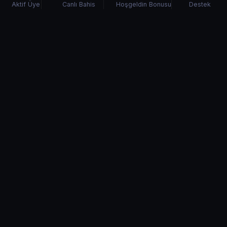
Aktif Üye
Canlı Bahis
Hoşgeldin Bonusu
Destek