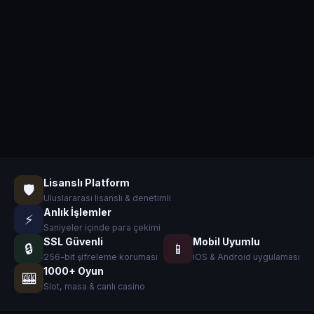
Lisanslı Platform
🛡️
Uluslararası lisanslı & denetimli
Anlık İşlemler
⚡
Saniyeler içinde para çekimi
SSL Güvenli
Mobil Uyumlu
🔒
📱
256-bit şifreleme koruması
iOS & Android uygulaması
1000+ Oyun
🎰
Slot, masa & canlı casino