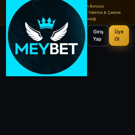
Yeni üyelere %100 Hoşgeldin Bonusu
7/24 Canlı Müşteri Desteği
Anlık Para Yatırma & Çekme
5.000+ Canlı Bahis Seçeneği
Giriş
Üye
Yap
Ol