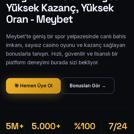
Yüksek Kazanç, Yüksek
Oran - Meybet
Meybet'te geniş bir spor yelpazesinde canlı bahis
imkanı, sayısız casino oyunu ve kazanç sağlayan
bonuslarla tanışın. Hızlı, güvenilir ve lisanslı bir
platform deneyimi burada sizi bekliyor.
🎯 Hemen Üye Ol
Bonusları Gör →
5M+
5.000+
%100
7/24