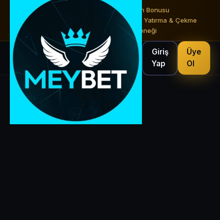
Yeni üyelere %100 Hoşgeldin Bonusu
7/24 Canlı Müşteri Desteği
Anlık Para Yatırma & Çekme
5.000+ Canlı Bahis Seçeneği
Giriş
Üye
Yap
Ol