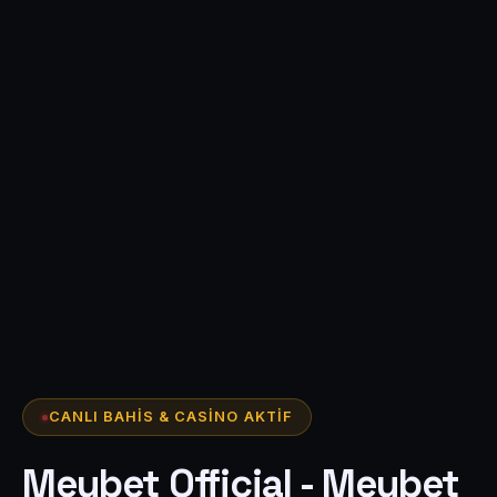
CANLI BAHIS & CASINO AKTIF
Meybet Official - Meybet