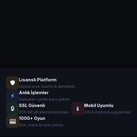
Lisanslı Platform
🛡️
Uluslararası lisanslı & denetimli
Anlık İşlemler
⚡
Saniyeler içinde para çekimi
SSL Güvenli
Mobil Uyumlu
🔒
📱
256-bit şifreleme koruması
iOS & Android uygulaması
1000+ Oyun
🎰
Slot, masa & canlı casino