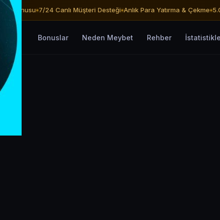
ldin Bonusu
7/24 Canlı Müşteri Desteği
Anlık Para Yatırma & Çekme
5.
Bonuslar
Neden Meybet
Rehber
İstatistikl