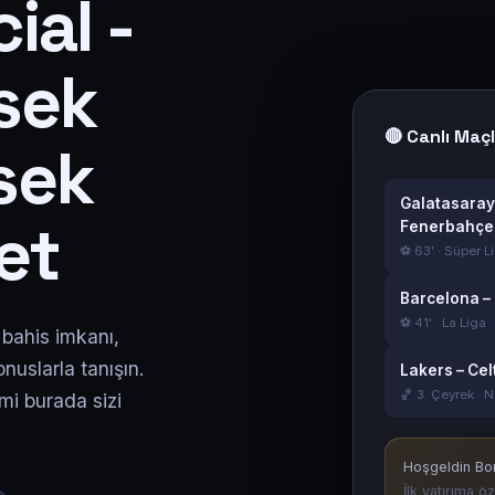
ial -
sek
🔴 Canlı Maç
sek
Galatasaray
et
Fenerbahçe
⚽ 63' · Süper L
Barcelona –
⚽ 41' · La Liga
 bahis imkanı,
uslarla tanışın.
Lakers – Cel
🏀 3. Çeyrek · 
imi burada sizi
Hoşgeldin Bo
İlk yatırıma öz