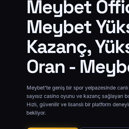
Meybet Offic
Meybet Yük
Kazanç, Yük
Oran - Meyb
Meybet'te geniş bir spor yelpazesinde canlı
sayısız casino oyunu ve kazanç sağlayan bon
Hızlı, güvenilir ve lisanslı bir platform deney
bekliyor.