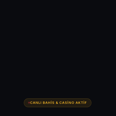
CANLI BAHIS & CASINO AKTIF