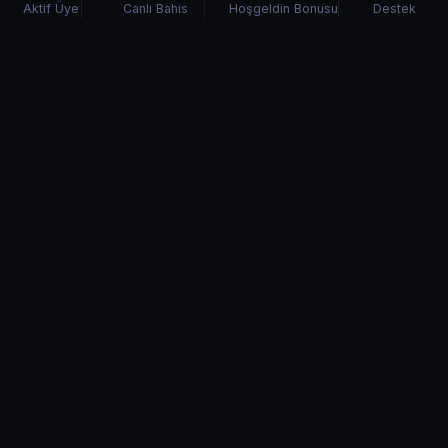
Aktif Üye
Canlı Bahis
Hoşgeldin Bonusu
Destek