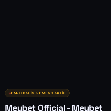
CANLI BAHIS & CASINO AKTIF
Meybet Official - Meybet