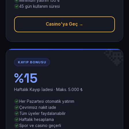
Minimum yatırım 150 ₺
45 gün kullanım süresi
Casino'ya Geç →

KAYIP BONUSU
%15
Haftalık Kayıp İadesi · Maks. 5.000 ₺
Her Pazartesi otomatik yatırım
Çevrimsiz nakit iade
Tüm üyeler faydalanabilir
Haftalık hesaplama
Spor ve casino geçerli