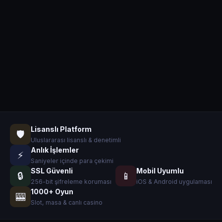
Lisanslı Platform
🛡️
Uluslararası lisanslı & denetimli
Anlık İşlemler
⚡
Saniyeler içinde para çekimi
SSL Güvenli
Mobil Uyumlu
🔒
📱
256-bit şifreleme koruması
iOS & Android uygulaması
1000+ Oyun
🎰
Slot, masa & canlı casino