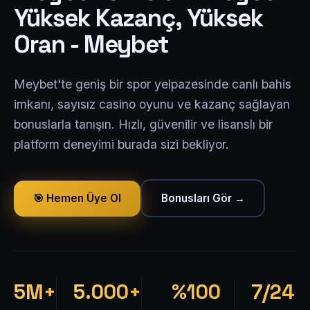
Yüksek Kazanç, Yüksek
Oran - Meybet
Meybet'te geniş bir spor yelpazesinde canlı bahis
imkanı, sayısız casino oyunu ve kazanç sağlayan
bonuslarla tanışın. Hızlı, güvenilir ve lisanslı bir
platform deneyimi burada sizi bekliyor.
🎯 Hemen Üye Ol
Bonusları Gör →
5M+
5.000+
%100
7/24