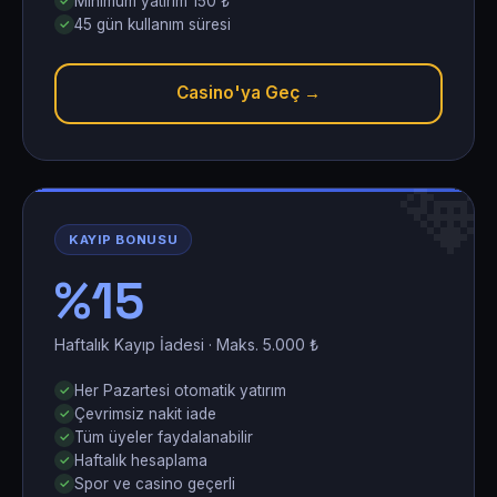
Minimum yatırım 150 ₺
45 gün kullanım süresi
Casino'ya Geç →

KAYIP BONUSU
%15
Haftalık Kayıp İadesi · Maks. 5.000 ₺
Her Pazartesi otomatik yatırım
Çevrimsiz nakit iade
Tüm üyeler faydalanabilir
Haftalık hesaplama
Spor ve casino geçerli