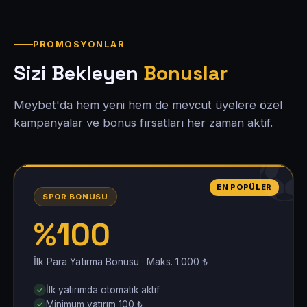
PROMOSYONLAR
Sizi Bekleyen
Bonuslar
Meybet'da hem yeni hem de mevcut üyelere özel
kampanyalar ve bonus fırsatları her zaman aktif.
EN POPÜLER
SPOR BONUSU
%100
İlk Para Yatırma Bonusu · Maks. 1.000 ₺
İlk yatırımda otomatik aktif
Minimum yatırım 100 ₺