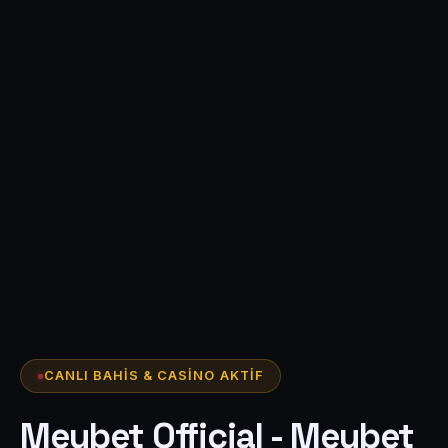
CANLI BAHIS & CASINO AKTIF
Meybet Official - Meybet