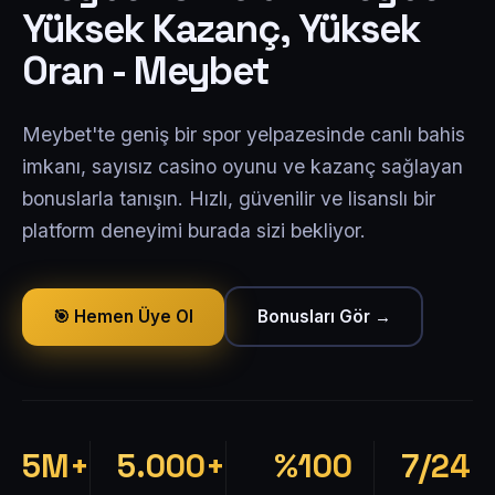
Yüksek Kazanç, Yüksek
Oran - Meybet
Meybet'te geniş bir spor yelpazesinde canlı bahis
imkanı, sayısız casino oyunu ve kazanç sağlayan
bonuslarla tanışın. Hızlı, güvenilir ve lisanslı bir
platform deneyimi burada sizi bekliyor.
🎯 Hemen Üye Ol
Bonusları Gör →
5M+
5.000+
%100
7/24