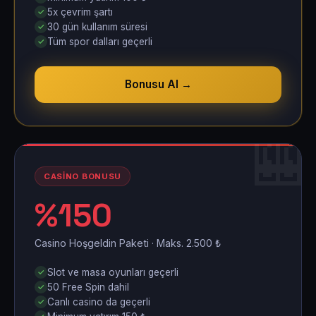
5x çevrim şartı
30 gün kullanım süresi
Tüm spor dalları geçerli
Bonusu Al →

CASINO BONUSU
%150
Casino Hoşgeldin Paketi · Maks. 2.500 ₺
Slot ve masa oyunları geçerli
50 Free Spin dahil
Canlı casino da geçerli