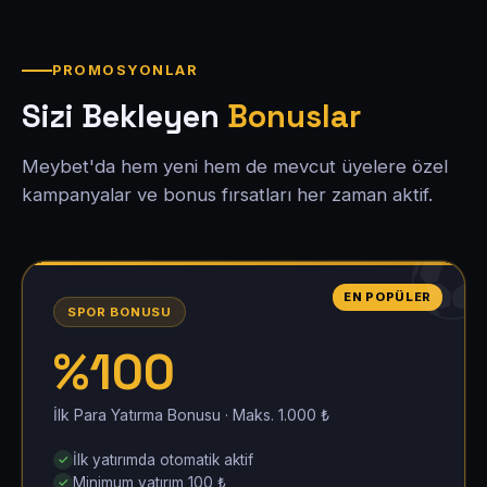
PROMOSYONLAR
Sizi Bekleyen
Bonuslar
Meybet'da hem yeni hem de mevcut üyelere özel
kampanyalar ve bonus fırsatları her zaman aktif.
EN POPÜLER
SPOR BONUSU
%100
İlk Para Yatırma Bonusu · Maks. 1.000 ₺
İlk yatırımda otomatik aktif
Minimum yatırım 100 ₺