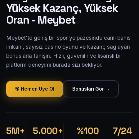
Yüksek Kazanç, Yüksek
Oran - Meybet
Meybet'te geniş bir spor yelpazesinde canlı bahis
imkanı, sayısız casino oyunu ve kazanç sağlayan
bonuslarla tanışın. Hızlı, güvenilir ve lisanslı bir
platform deneyimi burada sizi bekliyor.
🎯 Hemen Üye Ol
Bonusları Gör →
5M+
5.000+
%100
7/24