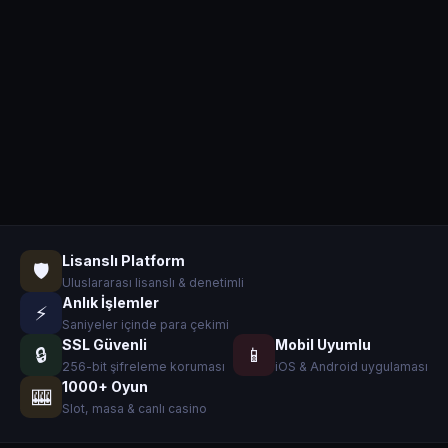
Lisanslı Platform
🛡️
Uluslararası lisanslı & denetimli
Anlık İşlemler
⚡
Saniyeler içinde para çekimi
SSL Güvenli
Mobil Uyumlu
🔒
📱
256-bit şifreleme koruması
iOS & Android uygulaması
1000+ Oyun
🎰
Slot, masa & canlı casino