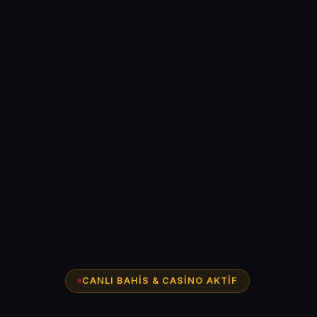
CANLI BAHIS & CASINO AKTIF