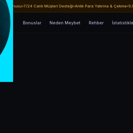
ldin Bonusu
7/24 Canlı Müşteri Desteği
Anlık Para Yatırma & Çekme
5.
Bonuslar
Neden Meybet
Rehber
İstatistikl