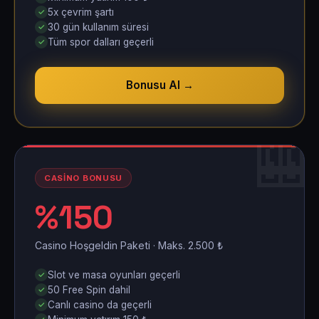
5x çevrim şartı
30 gün kullanım süresi
Tüm spor dalları geçerli
Bonusu Al →

CASINO BONUSU
%150
Casino Hoşgeldin Paketi · Maks. 2.500 ₺
Slot ve masa oyunları geçerli
50 Free Spin dahil
Canlı casino da geçerli