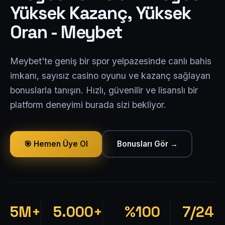
Yüksek Kazanç, Yüksek
Oran - Meybet
Meybet'te geniş bir spor yelpazesinde canlı bahis
imkanı, sayısız casino oyunu ve kazanç sağlayan
bonuslarla tanışın. Hızlı, güvenilir ve lisanslı bir
platform deneyimi burada sizi bekliyor.
🎯 Hemen Üye Ol
Bonusları Gör →
5M+
5.000+
%100
7/24