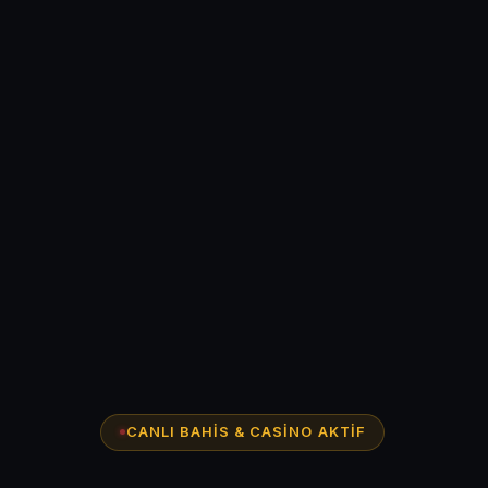
CANLI BAHIS & CASINO AKTIF