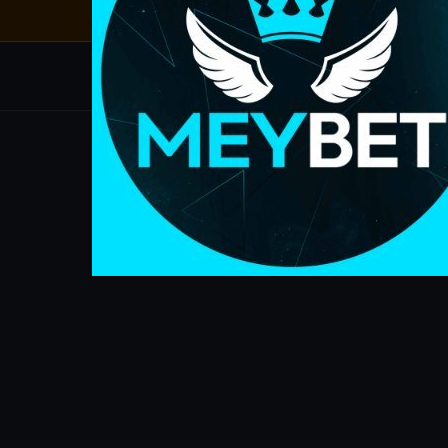
Yeni üyelere %100 Hoşge