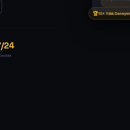
🏆
10+ Yıllık Deneyi
7/24
Destek