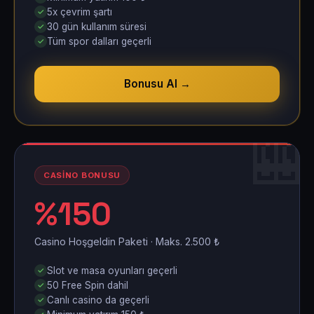
5x çevrim şartı
30 gün kullanım süresi
Tüm spor dalları geçerli
Bonusu Al →

CASINO BONUSU
%150
Casino Hoşgeldin Paketi · Maks. 2.500 ₺
Slot ve masa oyunları geçerli
50 Free Spin dahil
Canlı casino da geçerli